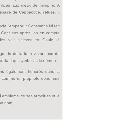
rifices aux dieux de l'empire. A
iginaire de Cappadoce, refuse. Il
ècle l'empereur Constantin lui fait
e. Cent ans après, on en compte
es voit s'élever en Gaule, à
gende de la lutte victorieuse de
eillant qui symbolise le démon.
tiens également honorés dans la
ère comme un prophète dénommé
l emblème de ses armoiries et le
son nom.