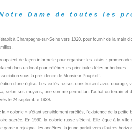
 Notre Dame de toutes les pr
'établit à Champagne-sur-Seine vers 1920, pour fournir de la main d'
milles.
oupaient de façon informelle pour organiser les loisirs : promenades
laient dans un local pour célébrer les principales fêtes orthodoxes.
association sous la présidence de Monsieur Poupkoff.
ation d'une église. Les exilés russes construisent avec courage, volo
ersa, selon ses moyens, une somme permettant l'achat du terrain e
evés le 24 septembre 1939.
a « colonie » s’étant sensiblement raréfiés, l’existence de la petite 
moire sacrée. En 1980, la colonie russe s’éteint. Elle lègue à la vil
le garde » rejoignait les ancêtres, la jeune partait vers d’autres horizo