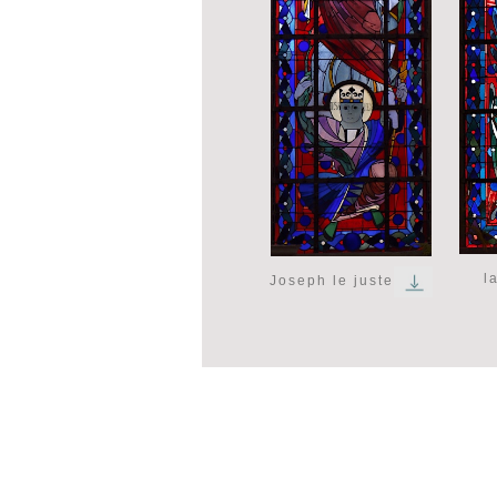
l
Joseph le juste