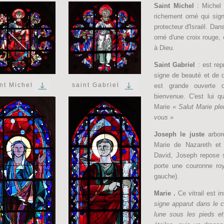
Saint Michel
: Michel 
richement orné qui signif
protecteur d'Israël. Dans
orné d'une croix rouge,
à Dieu.
Saint Gabriel
: est rep
signe de beauté et de d
nt Michel
saint Gabriel
est grande ouverte 
bienvenue. C'est lui q
Marie
« Salut Marie ple
vous »
Joseph le juste
arbor
Marie de Nazareth et 
David, Joseph repose s
porte une couronne ro
gauche).
Marie .
Ce vitrail est i
signe apparut dans le c
lune sous les pieds e