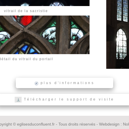
vitrail de la sacristie
détail du vitrail du portail
plus d'informations
Télécharger le support de visite
yright © eglisesduconfluent.fr - Tous droits réservés - Webdesign : Nol