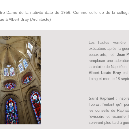
Notre-Dame de la nativité date de 1956. Comme celle de de la collég
e à Albert Bray (Architecte)
Les hautes verrière
exécutées après la gue
beaux-arts, et
Jean-
remplacer une adorat
la bataille de Napoléon,
Albert Louis Bray
est 
Loing et mort le 18 sep
Saint Raphaël
: inspir
Tobias, l'enfant qu'il p
les conseils de Raphaël
l'éviscère et recueille 
serviront plus tard à gué