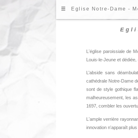
☰
Eglise Notre-Dame - Mo
Egl
L'église paroissiale de M
Louis-le-Jeune et dédiée,
L’abside sans déambulato
cathédrale Notre-Dame de Pa
sont de style gothique fl
malheureusement, les assi
1697, combler les ouvertur
L'ample verrière rayonnan
innovation n'apparaît plus