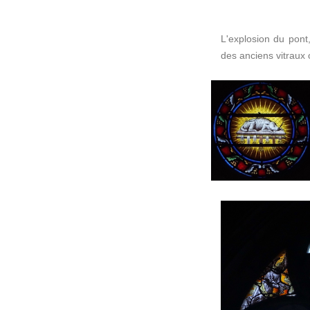
L'explosion du pont,
des anciens vitraux 