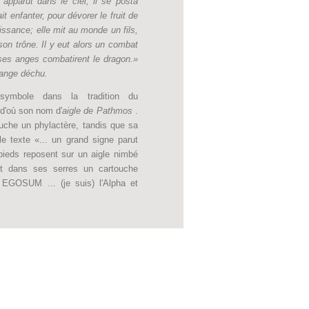
 apparut dans le ciel, il se posta
t enfanter, pour dévorer le fruit de
issance; elle mit au monde un fils,
son trône. Il y eut alors un combat
 ses anges combatirent le dragon.»
 ange déchu.
symbole dans la tradition du
 d'où son nom d'
aigle de Pathmos
.
auche un phylactère, tandis que sa
e texte «... un grand signe parut
 pieds reposent sur un aigle nimbé
nt dans ses serres un cartouche
t EGOSUM ... (je suis) l'Alpha et