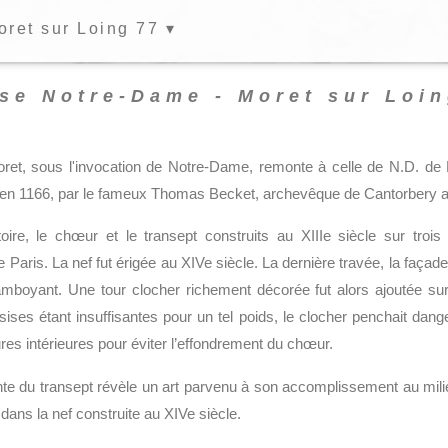
ret sur Loing 77 ▾
ise Notre-Dame - Moret sur Loin
oret, sous l'invocation de Notre-Dame, remonte à celle de N.D. de P
 en 1166, par le fameux Thomas Becket, archevêque de Cantorbery alo
ire, le chœur et le transept construits au XIIIe siècle sur trois
ris. La nef fut érigée au XIVe siècle. La dernière travée, la façade
amboyant. Une tour clocher richement décorée fut alors ajoutée s
ses étant insuffisantes pour un tel poids, le clocher penchait dang
es intérieures pour éviter l’effondrement du chœur.
te du transept révèle un art parvenu à son accomplissement au mili
 dans la nef construite au XIVe siècle.