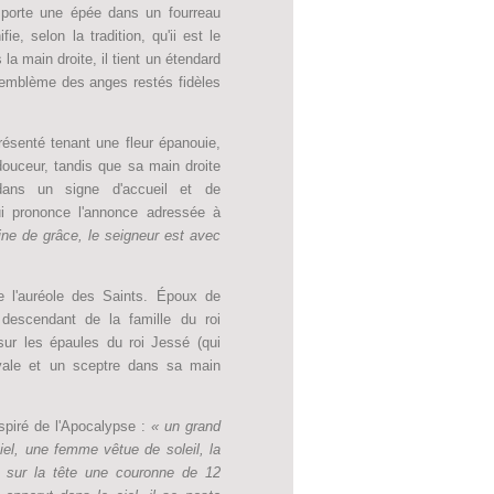
porte une épée dans un fourreau
ie, selon la tradition, qu'ii est le
 la main droite, il tient un étendard
 emblème des anges restés fidèles
résenté tenant une fleur épanouie,
ouceur, tandis que sa main droite
dans un signe d'accueil et de
ui prononce l'annonce adressée à
ine de grâce, le seigneur est avec
e l'auréole des Saints. Époux de
descendant de la famille du roi
ur les épaules du roi Jessé (qui
yale et un sceptre dans sa main
nspiré de l'Apocalypse :
« un grand
iel, une femme vêtue de soleil, la
t sur la tête une couronne de 12