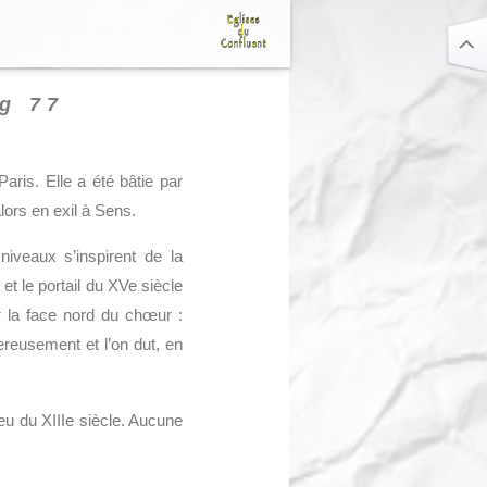
g 77
aris. Elle a été bâtie par
rs en exil à Sens.
 niveaux s’inspirent de la
 et le portail du XVe siècle
ur la face nord du chœur :
ereusement et l’on dut, en
eu du XIIIe siècle. Aucune