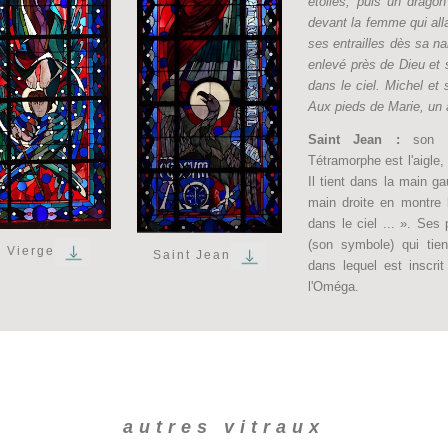
étoiles, puis un dragon
devant la femme qui allai
ses entrailles dès sa na
enlevé près de Dieu et 
dans le ciel. Michel et
Aux pieds de Marie, un
Saint Jean :
son 
Tétramorphe est l'aigle,
Il tient dans la main g
main droite en montre l
dans le ciel ... ». Ses
(son symbole) qui tie
a Vierge
Saint Jean
dans lequel est inscri
l'Oméga.
autres vitraux