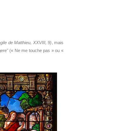
gile de Matthieu, XXVIII, 9)
, mais
angere" (« Ne me touche pas » ou «