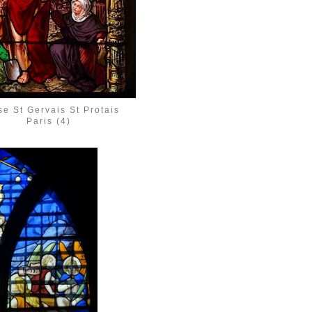
se St Gervais St Protais
Paris (4)