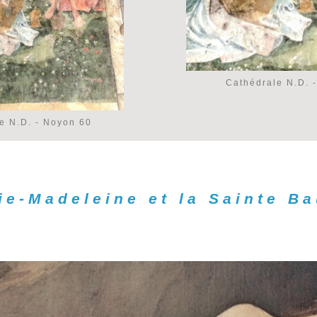
Cathédrale N.D. 
e N.D. - Noyon 60
ie-Madeleine et la Sainte B