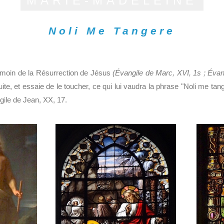
MARIE-MADELEINE
Noli Me Tangere
́moin de la Résurrection de Jésus
(Évangile de Marc, XVI, 1s ; Évan
 suite, et essaie de le toucher, ce qui lui vaudra la phrase "Noli me t
gile de Jean, XX, 17.