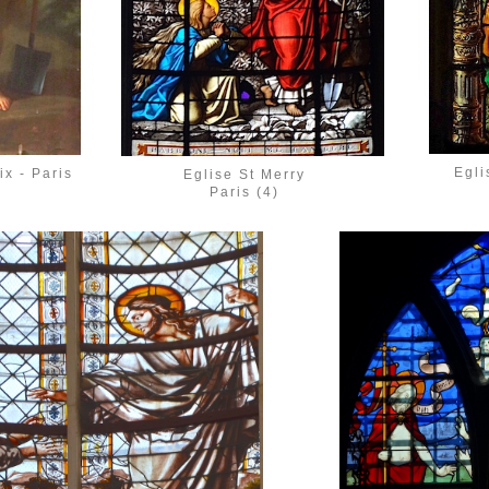
Egli
ix - Paris
Eglise St Merry
Paris (4)