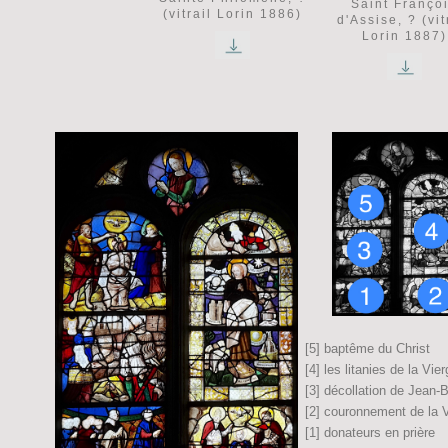
Saint Franço
(vitrail Lorin 1886)
d'Assise, ? (vit
Lorin 1887)
[5] baptême du Christ
[4] les litanies de la Vie
[3] décollation de Jean-B
[2] couronnement de la 
[1] donateurs en prière