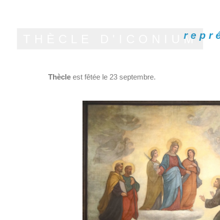
repr
THÈCLE D'ICONIUM
Thècle
est fêtée le 23 septembre.