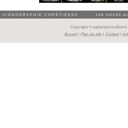
ICONOGRAPHIE CHRÉTIENNE
PAR ORDRE A
Copyright © eglisesduconfluent.f
Accueil
|
Plan du site
|
Contact
|
In