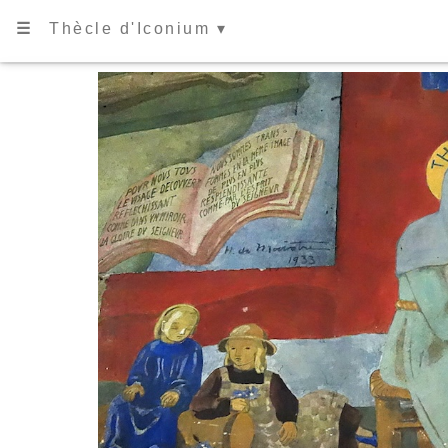
☰
Thècle d'Iconium ▾