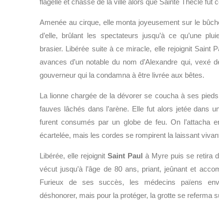
flagellé et chassé de la ville alors que Sainte Thècle fut
Amenée au cirque, elle monta joyeusement sur le bûch
d’elle, brûlant les spectateurs jusqu’à ce qu’une plui
brasier. Libérée suite à ce miracle, elle rejoignit Saint 
avances d’un notable du nom d’Alexandre qui, vexé d
gouverneur qui la condamna à être livrée aux bêtes.
La lionne chargée de la dévorer se coucha à ses pied
fauves lâchés dans l’arène. Elle fut alors jetée dans 
furent consumés par un globe de feu. On l’attacha e
écartelée, mais les cordes se rompirent la laissant vivan
Libérée, elle rejoignit
Saint Paul
à Myre puis se retira d
vécut jusqu’à l’âge de 80 ans, priant, jeûnant et acc
Furieux de ses succès, les médecins païens en
déshonorer, mais pour la protéger, la grotte se referma su