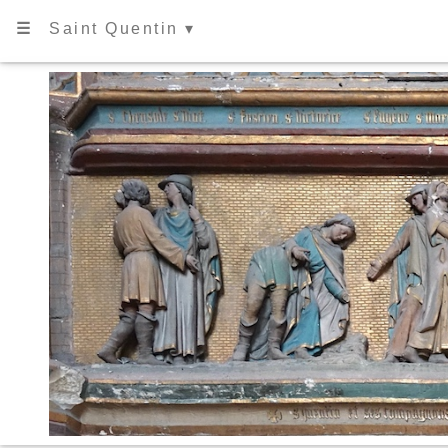
☰
Saint Quentin ▾