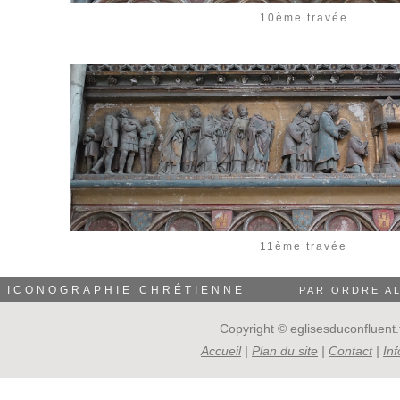
10ème travée
11ème travée
ICONOGRAPHIE CHRÉTIENNE
PAR ORDRE A
Copyright © eglisesduconfluent.f
Accueil
|
Plan du site
|
Contact
|
In