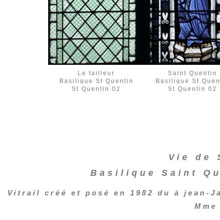
Le tailleur
Saint Quentin
Basilique St Quentin
Basilique St Quen
St Quentin 02
St Quentin 02
Vie de 
Basilique Saint Qu
Vitrail créé et posé en 1982 du à jean-J
Mme 