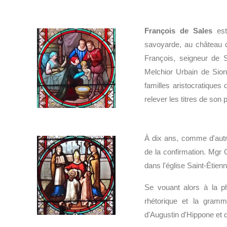
François de Sales
est
savoyarde, au château d
François, seigneur de 
Melchior Urbain de Sionna
familles aristocratiques d
relever les titres de son p
À dix ans, comme d'autre
de la confirmation. Mgr G
dans l'église Saint-Étie
Se vouant alors à la ph
rhétorique et la gram
d'Augustin d'Hippone et