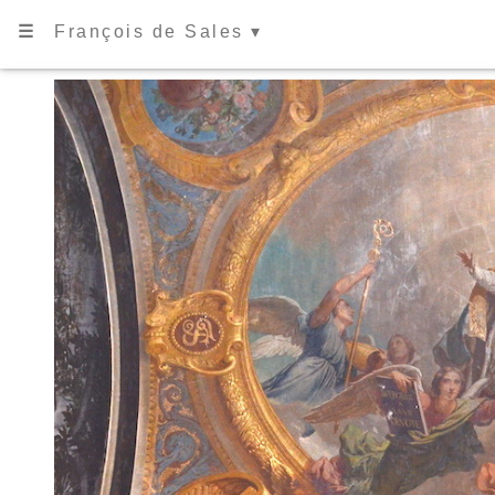
☰
François de Sales ▾