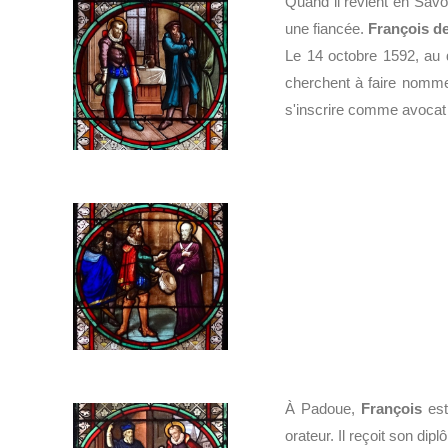
Quand il revient en Savoie
une fiancée.
François d
Le 14 octobre 1592, au d
cherchent à faire nomm
s'inscrire comme avocat 
À Padoue,
François
est 
orateur. Il reçoit son di