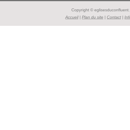
Copyright © eglisesduconfluent.f
Accueil
|
Plan du site
|
Contact
|
In