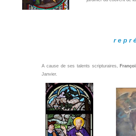
repr
A cause de ses talents scripturaires,
Franço
Janvier.