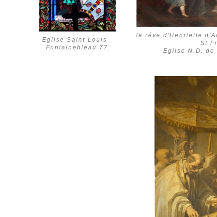
le rêve d'Henriette d'
Eglise Saint Louis -
St F
Fontainebleau 77
Eglise N.D. de